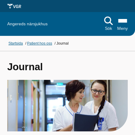
Angereds närsjukhus
Sök
Meny
Startsida
/
Patient hos oss
/
Journal
Journal