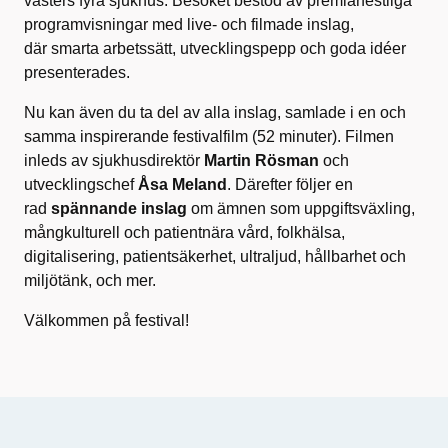
västers fyra sjukhus. Besöket bestod av premiärfestliga
programvisningar med live- och filmade inslag,
där
smarta arbetssätt, utvecklingspepp och goda idéer
presenterades.
Nu kan även du ta del av alla inslag, samlade i en och
samma inspirerande festivalfilm (52 minuter). Filmen
inleds av sjukhusdirektör
Martin Rösman
och
utvecklingschef
Åsa Meland
. Därefter följer en
rad
spännande inslag
om ämnen som uppgiftsväxling,
mångkulturell och patientnära vård, folkhälsa,
digitalisering, patientsäkerhet, ultraljud, hållbarhet och
miljötänk, och mer.
Välkommen på festival!