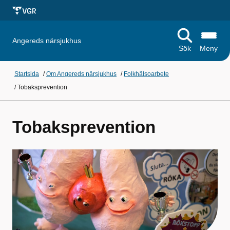
Angereds närsjukhus
Sök
Meny
Startsida
/
Om Angereds närsjukhus
/
Folkhälsoarbete
/
Tobaksprevention
Tobaksprevention